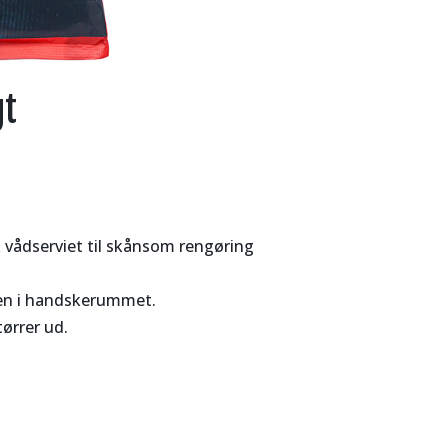
gt
 vådserviet til skånsom rengøring
ken i handskerummet.
ørrer ud.