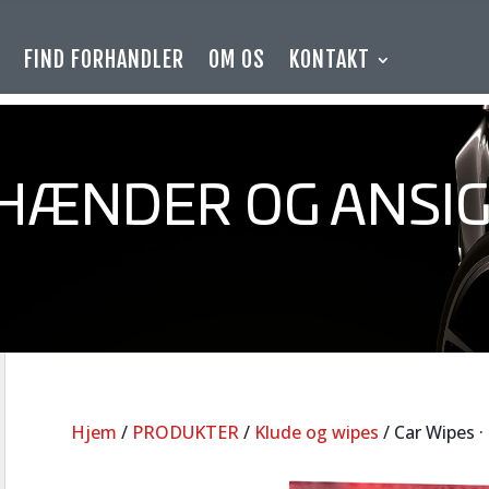
E
FIND FORHANDLER
OM OS
KONTAKT
 HÆNDER OG ANSI
Hjem
/
PRODUKTER
/
Klude og wipes
/ Car Wipes 