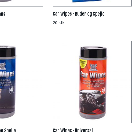
ans
Car Wipes · Ruder og Spejle
20 stk
og Spejle
Car Wipes · Universal