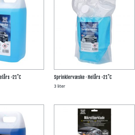
elårs -21˚C
Sprinklervæske · Helårs -21˚C
3 liter