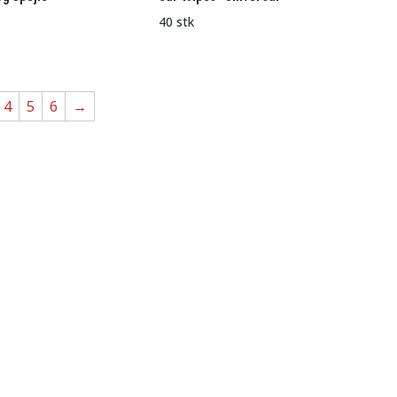
40 stk
4
5
6
→