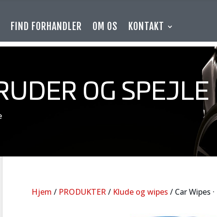
E
FIND FORHANDLER
OM OS
KONTAKT
 RUDER OG SPEJLE
e
Hjem
/
PRODUKTER
/
Klude og wipes
/ Car Wipes ·