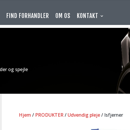
E
FIND FORHANDLER
OM OS
KONTAKT
uder og spejle
Hjem
/
PRODUKTER
/
Udvendig pleje
/ Isfjerner