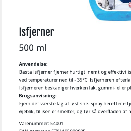
Isfjerner
500 ml
Anvendelse:
Basta Isfjerner fjerner hurtigt, nemt og effektivt i
ved temperaturer ned til - 35°C. Isfjerneren efterlad
Isfjerneren beskadiger hverken lak, gummi- eller pl
Brugsanvisning:
Fjern det værste lag af løst sne. Spray herefter isf
øjeblik, til isen er smelter, og tør så overfladen af
Varenummer: 54001