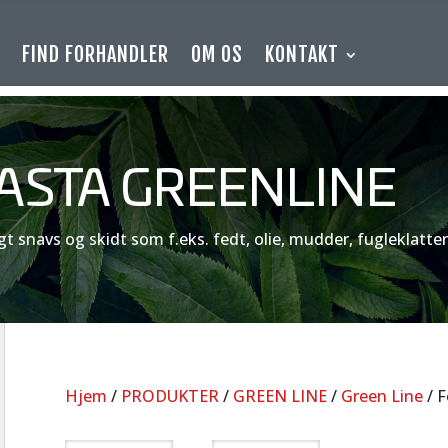
E
FIND FORHANDLER
OM OS
KONTAKT
ASTA GREENLINE
gt snavs og skidt som f.eks. fedt, olie, mudder, fugleklatter
Hjem
/
PRODUKTER
/
GREEN LINE
/
Green Line
/ F