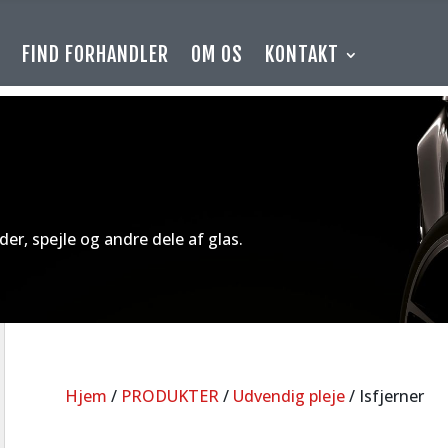
E
FIND FORHANDLER
OM OS
KONTAKT
uder, spejle og andre dele af glas.
Hjem
/
PRODUKTER
/
Udvendig pleje
/ Isfjerner