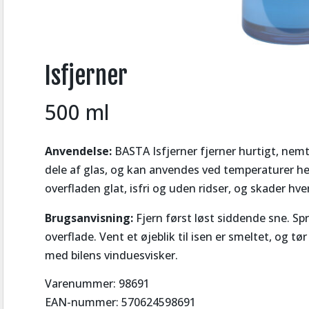
Isfjerner
500 ml
Anvendelse:
BASTA Isfjerner fjerner hurtigt, nemt 
dele af glas, og kan anvendes ved temperaturer helt
overfladen glat, isfri og uden ridser, og skader hve
Brugsanvisning:
Fjern først løst siddende sne. Spr
overflade. Vent et øjeblik til isen er smeltet, og tø
med bilens vinduesvisker.
Varenummer: 98691
EAN-nummer: 570624598691