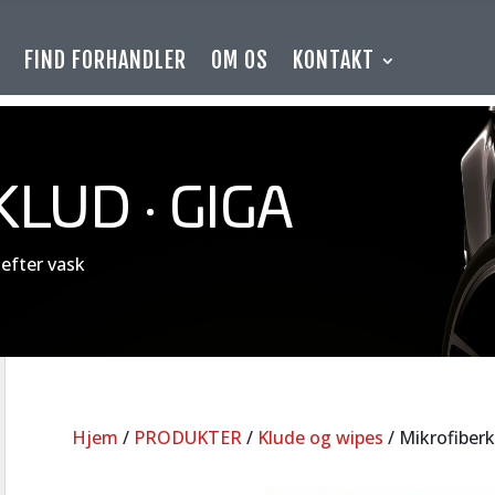
E
FIND FORHANDLER
OM OS
KONTAKT
LUD · GIGA
n efter vask
Hjem
/
PRODUKTER
/
Klude og wipes
/ Mikrofiberk