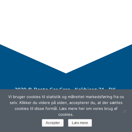
2020 © Basta Car Care · Kokbjerg 31 · DK-
6000 Kolding · Phone +45 88 44 33 00 ·
Vi bruger cookies til statistik og målrettet markedsføring fra os
Mail: info@bastacarcare.dk
selv. Klikker du videre på siden, accepterer du, at der sættes
cookies til disse formål. Læs mere her om vores brug af
cookies.
Accepter
Læs mere