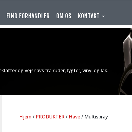
E
FIND FORHANDLER
OM OS
KONTAKT
klatter og vejsnavs fra ruder, lygter, vinyl og lak.
Hjem
/
PRODUKTER
/
Have
/ Multispray