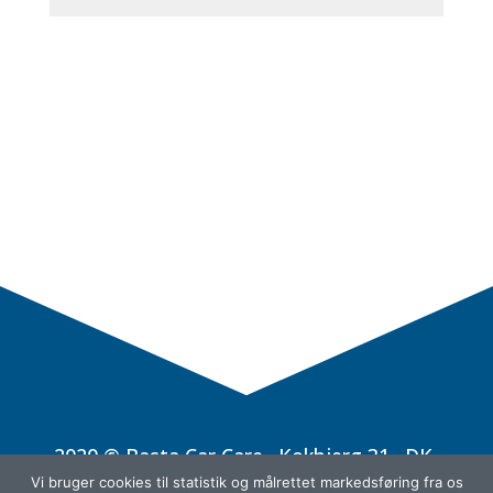
2020 © Basta Car Care · Kokbjerg 31 · DK-
6000 Kolding · Phone +45 88 44 33 00 ·
Vi bruger cookies til statistik og målrettet markedsføring fra os