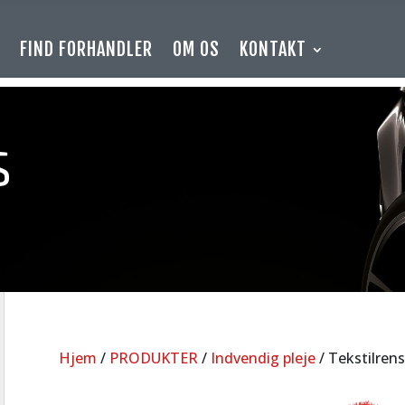
E
FIND FORHANDLER
OM OS
KONTAKT
S
Hjem
/
PRODUKTER
/
Indvendig pleje
/ Tekstilrens