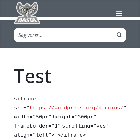
Test
<
iframe
src
=
"
https://wordpress.org/plugins/
"
width
=
"50px"
height
=
"300px"
frameborder
=
"1"
scrolling
=
"yes"
align
=
"left"
> </
iframe
>